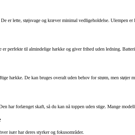
røm. De er lette, støjsvage og kræver minimal vedligeholdelse. Ulempen
 er perfekte til almindelige hække og giver frihed uden ledning. Batteriti
kraftige hække. De kan bruges overalt uden behov for strøm, men støjer 
en har forlænget skaft, så du kan nå toppen uden stige. Mange modeller 
e
ver især har deres styrker og fokusområder.