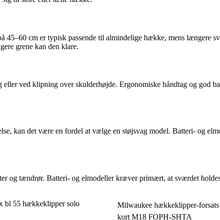
 45–60 cm er typisk passende til almindelige hække, mens længere svær
igere grene kan den klare.
g eller ved klipning over skulderhøjde. Ergonomiske håndtag og god ba
lse, kan det være en fordel at vælge en støjsvag model. Batteri- og elm
er og tændrør. Batteri- og elmodeller kræver primært, at sværdet holdes
x bl 55 hækkeklipper solo
Milwaukee hækkeklipper-forsats
kort M18 FOPH-SHTA