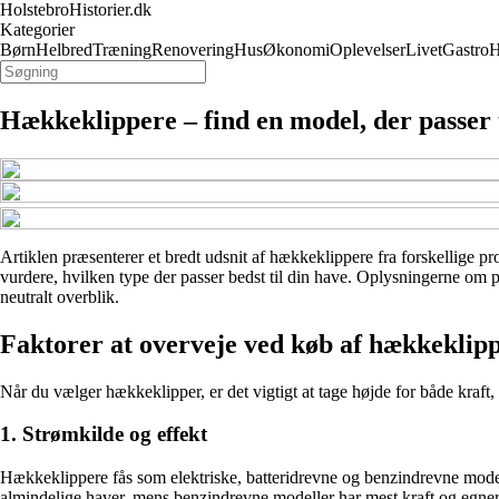
HolstebroHistorier.dk
Kategorier
Børn
Helbred
Træning
Renovering
Hus
Økonomi
Oplevelser
Livet
Gastro
H
Hækkeklippere – find en model, der passer t
Artiklen præsenterer et bredt udsnit af hækkeklippere fra forskellige pr
vurdere, hvilken type der passer bedst til din have. Oplysningerne om p
neutralt overblik.
Faktorer at overveje ved køb af hækkeklip
Når du vælger hækkeklipper, er det vigtigt at tage højde for både kraft,
1. Strømkilde og effekt
Hækkeklippere fås som elektriske, batteridrevne og benzindrevne modelle
almindelige haver, mens benzindrevne modeller har mest kraft og egner s