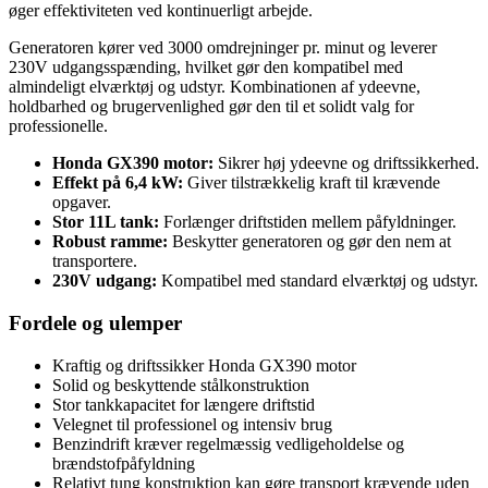
øger effektiviteten ved kontinuerligt arbejde.
Generatoren kører ved 3000 omdrejninger pr. minut og leverer
230V udgangsspænding, hvilket gør den kompatibel med
almindeligt elværktøj og udstyr. Kombinationen af ydeevne,
holdbarhed og brugervenlighed gør den til et solidt valg for
professionelle.
Honda GX390 motor:
Sikrer høj ydeevne og driftssikkerhed.
Effekt på 6,4 kW:
Giver tilstrækkelig kraft til krævende
opgaver.
Stor 11L tank:
Forlænger driftstiden mellem påfyldninger.
Robust ramme:
Beskytter generatoren og gør den nem at
transportere.
230V udgang:
Kompatibel med standard elværktøj og udstyr.
Fordele og ulemper
Kraftig og driftssikker Honda GX390 motor
Solid og beskyttende stålkonstruktion
Stor tankkapacitet for længere driftstid
Velegnet til professionel og intensiv brug
Benzindrift kræver regelmæssig vedligeholdelse og
brændstofpåfyldning
Relativt tung konstruktion kan gøre transport krævende uden