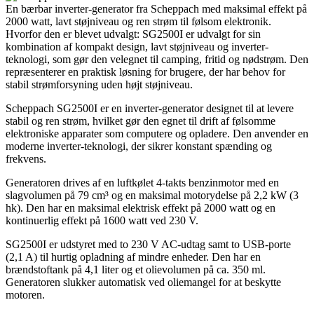
En bærbar inverter-generator fra Scheppach med maksimal effekt på
2000 watt, lavt støjniveau og ren strøm til følsom elektronik.
Hvorfor den er blevet udvalgt: SG2500I er udvalgt for sin
kombination af kompakt design, lavt støjniveau og inverter-
teknologi, som gør den velegnet til camping, fritid og nødstrøm. Den
repræsenterer en praktisk løsning for brugere, der har behov for
stabil strømforsyning uden højt støjniveau.
Scheppach SG2500I er en inverter-generator designet til at levere
stabil og ren strøm, hvilket gør den egnet til drift af følsomme
elektroniske apparater som computere og opladere. Den anvender en
moderne inverter-teknologi, der sikrer konstant spænding og
frekvens.
Generatoren drives af en luftkølet 4-takts benzinmotor med en
slagvolumen på 79 cm³ og en maksimal motorydelse på 2,2 kW (3
hk). Den har en maksimal elektrisk effekt på 2000 watt og en
kontinuerlig effekt på 1600 watt ved 230 V.
SG2500I er udstyret med to 230 V AC-udtag samt to USB-porte
(2,1 A) til hurtig opladning af mindre enheder. Den har en
brændstoftank på 4,1 liter og et olievolumen på ca. 350 ml.
Generatoren slukker automatisk ved oliemangel for at beskytte
motoren.