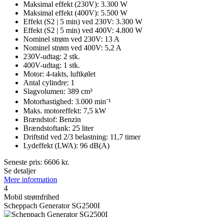
Maksimal effekt (230V): 3.300 W
Maksimal effekt (400V): 5.500 W
Effekt (S2 | 5 min) ved 230V: 3.300 W
Effekt (S2 | 5 min) ved 400V: 4.800 W
Nominel strøm ved 230V: 13 A
Nominel strøm ved 400V: 5,2 A
230V-udtag: 2 stk.
400V-udtag: 1 stk.
Motor: 4-takts, luftkølet
Antal cylindre: 1
Slagvolumen: 389 cm³
Motorhastighed: 3.000 min⁻¹
Maks. motoreffekt: 7,5 kW
Brændstof: Benzin
Brændstoftank: 25 liter
Driftstid ved 2/3 belastning: 11,7 timer
Lydeffekt (LWA): 96 dB(A)
Seneste pris:
6606
kr.
Se detaljer
Mere information
4
Mobil strømfrihed
Scheppach Generator SG2500I