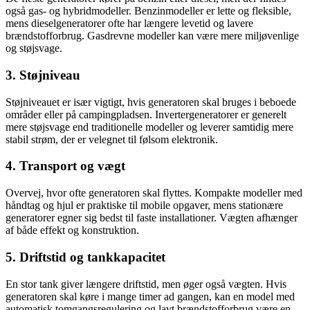
også gas- og hybridmodeller. Benzinmodeller er lette og fleksible,
mens dieselgeneratorer ofte har længere levetid og lavere
brændstofforbrug. Gasdrevne modeller kan være mere miljøvenlige
og støjsvage.
3. Støjniveau
Støjniveauet er især vigtigt, hvis generatoren skal bruges i beboede
områder eller på campingpladsen. Invertergeneratorer er generelt
mere støjsvage end traditionelle modeller og leverer samtidig mere
stabil strøm, der er velegnet til følsom elektronik.
4. Transport og vægt
Overvej, hvor ofte generatoren skal flyttes. Kompakte modeller med
håndtag og hjul er praktiske til mobile opgaver, mens stationære
generatorer egner sig bedst til faste installationer. Vægten afhænger
af både effekt og konstruktion.
5. Driftstid og tankkapacitet
En stor tank giver længere driftstid, men øger også vægten. Hvis
generatoren skal køre i mange timer ad gangen, kan en model med
automatisk tomgangsregulering og lavt brændstofforbrug være en