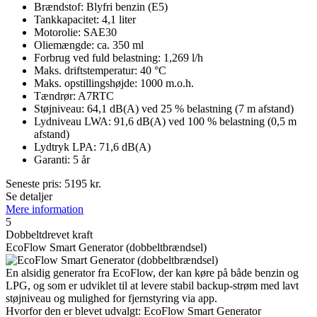
Brændstof: Blyfri benzin (E5)
Tankkapacitet: 4,1 liter
Motorolie: SAE30
Oliemængde: ca. 350 ml
Forbrug ved fuld belastning: 1,269 l/h
Maks. driftstemperatur: 40 °C
Maks. opstillingshøjde: 1000 m.o.h.
Tændrør: A7RTC
Støjniveau: 64,1 dB(A) ved 25 % belastning (7 m afstand)
Lydniveau LWA: 91,6 dB(A) ved 100 % belastning (0,5 m
afstand)
Lydtryk LPA: 71,6 dB(A)
Garanti: 5 år
Seneste pris:
5195
kr.
Se detaljer
Mere information
5
Dobbeltdrevet kraft
EcoFlow Smart Generator (dobbeltbrændsel)
En alsidig generator fra EcoFlow, der kan køre på både benzin og
LPG, og som er udviklet til at levere stabil backup-strøm med lavt
støjniveau og mulighed for fjernstyring via app.
Hvorfor den er blevet udvalgt: EcoFlow Smart Generator