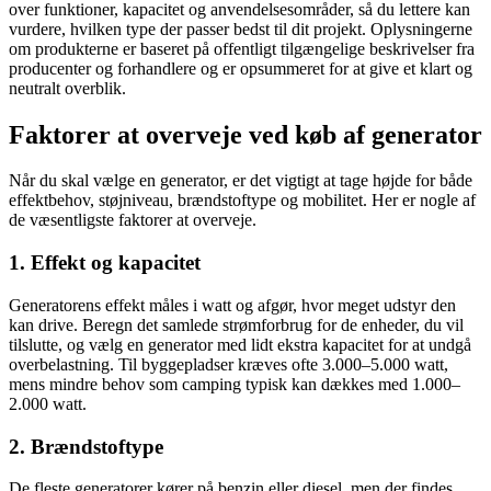
over funktioner, kapacitet og anvendelsesområder, så du lettere kan
vurdere, hvilken type der passer bedst til dit projekt. Oplysningerne
om produkterne er baseret på offentligt tilgængelige beskrivelser fra
producenter og forhandlere og er opsummeret for at give et klart og
neutralt overblik.
Faktorer at overveje ved køb af generator
Når du skal vælge en generator, er det vigtigt at tage højde for både
effektbehov, støjniveau, brændstoftype og mobilitet. Her er nogle af
de væsentligste faktorer at overveje.
1. Effekt og kapacitet
Generatorens effekt måles i watt og afgør, hvor meget udstyr den
kan drive. Beregn det samlede strømforbrug for de enheder, du vil
tilslutte, og vælg en generator med lidt ekstra kapacitet for at undgå
overbelastning. Til byggepladser kræves ofte 3.000–5.000 watt,
mens mindre behov som camping typisk kan dækkes med 1.000–
2.000 watt.
2. Brændstoftype
De fleste generatorer kører på benzin eller diesel, men der findes