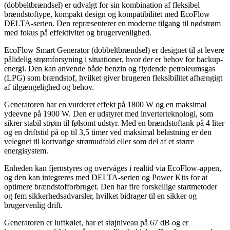
(dobbeltbrændsel) er udvalgt for sin kombination af fleksibel
brændstoftype, kompakt design og kompatibilitet med EcoFlow
DELTA-serien. Den repræsenterer en moderne tilgang til nødstrøm
med fokus på effektivitet og brugervenlighed.
EcoFlow Smart Generator (dobbeltbrændsel) er designet til at levere
pålidelig strømforsyning i situationer, hvor der er behov for backup-
energi. Den kan anvende både benzin og flydende petroleumsgas
(LPG) som brændstof, hvilket giver brugeren fleksibilitet afhængigt
af tilgængelighed og behov.
Generatoren har en vurderet effekt på 1800 W og en maksimal
ydeevne på 1900 W. Den er udstyret med inverterteknologi, som
sikrer stabil strøm til følsomt udstyr. Med en brændstoftank på 4 liter
og en driftstid på op til 3,5 timer ved maksimal belastning er den
velegnet til kortvarige strømudfald eller som del af et større
energisystem.
Enheden kan fjernstyres og overvåges i realtid via EcoFlow-appen,
og den kan integreres med DELTA-serien og Power Kits for at
optimere brændstofforbruget. Den har fire forskellige startmetoder
og fem sikkerhedsadvarsler, hvilket bidrager til en sikker og
brugervenlig drift.
Generatoren er luftkølet, har et støjniveau på 67 dB og er