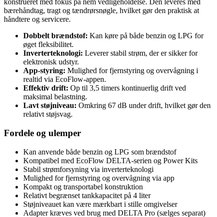
konstrueret med fokus på nem vedligeholdelse. Den leveres med
bærehåndtag, tragt og tændrørsnøgle, hvilket gør den praktisk at
håndtere og servicere.
Dobbelt brændstof:
Kan køre på både benzin og LPG for
øget fleksibilitet.
Inverterteknologi:
Leverer stabil strøm, der er sikker for
elektronisk udstyr.
App-styring:
Mulighed for fjernstyring og overvågning i
realtid via EcoFlow-appen.
Effektiv drift:
Op til 3,5 timers kontinuerlig drift ved
maksimal belastning.
Lavt støjniveau:
Omkring 67 dB under drift, hvilket gør den
relativt støjsvag.
Fordele og ulemper
Kan anvende både benzin og LPG som brændstof
Kompatibel med EcoFlow DELTA-serien og Power Kits
Stabil strømforsyning via inverterteknologi
Mulighed for fjernstyring og overvågning via app
Kompakt og transportabel konstruktion
Relativt begrænset tankkapacitet på 4 liter
Støjniveauet kan være mærkbart i stille omgivelser
Adapter kræves ved brug med DELTA Pro (sælges separat)