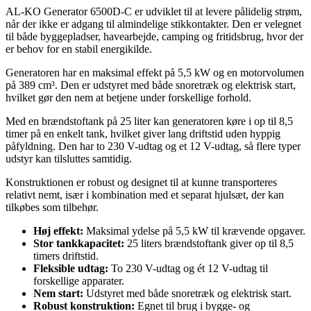
AL-KO Generator 6500D-C er udviklet til at levere pålidelig strøm,
når der ikke er adgang til almindelige stikkontakter. Den er velegnet
til både byggepladser, havearbejde, camping og fritidsbrug, hvor der
er behov for en stabil energikilde.
Generatoren har en maksimal effekt på 5,5 kW og en motorvolumen
på 389 cm³. Den er udstyret med både snoretræk og elektrisk start,
hvilket gør den nem at betjene under forskellige forhold.
Med en brændstoftank på 25 liter kan generatoren køre i op til 8,5
timer på en enkelt tank, hvilket giver lang driftstid uden hyppig
påfyldning. Den har to 230 V-udtag og et 12 V-udtag, så flere typer
udstyr kan tilsluttes samtidig.
Konstruktionen er robust og designet til at kunne transporteres
relativt nemt, især i kombination med et separat hjulsæt, der kan
tilkøbes som tilbehør.
Høj effekt:
Maksimal ydelse på 5,5 kW til krævende opgaver.
Stor tankkapacitet:
25 liters brændstoftank giver op til 8,5
timers driftstid.
Fleksible udtag:
To 230 V-udtag og ét 12 V-udtag til
forskellige apparater.
Nem start:
Udstyret med både snoretræk og elektrisk start.
Robust konstruktion:
Egnet til brug i bygge- og