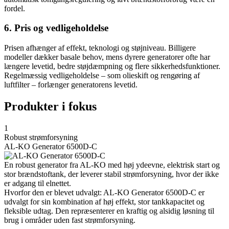
fordel.
6. Pris og vedligeholdelse
Prisen afhænger af effekt, teknologi og støjniveau. Billigere
modeller dækker basale behov, mens dyrere generatorer ofte har
længere levetid, bedre støjdæmpning og flere sikkerhedsfunktioner.
Regelmæssig vedligeholdelse – som olieskift og rengøring af
luftfilter – forlænger generatorens levetid.
Produkter i fokus
1
Robust strømforsyning
AL-KO Generator 6500D-C
En robust generator fra AL-KO med høj ydeevne, elektrisk start og
stor brændstoftank, der leverer stabil strømforsyning, hvor der ikke
er adgang til elnettet.
Hvorfor den er blevet udvalgt: AL-KO Generator 6500D-C er
udvalgt for sin kombination af høj effekt, stor tankkapacitet og
fleksible udtag. Den repræsenterer en kraftig og alsidig løsning til
brug i områder uden fast strømforsyning.