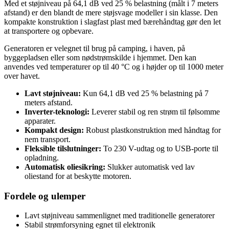
Med et støjniveau på 64,1 dB ved 25 % belastning (målt i 7 meters
afstand) er den blandt de mere støjsvage modeller i sin klasse. Den
kompakte konstruktion i slagfast plast med bærehåndtag gør den let
at transportere og opbevare.
Generatoren er velegnet til brug på camping, i haven, på
byggepladsen eller som nødstrømskilde i hjemmet. Den kan
anvendes ved temperaturer op til 40 °C og i højder op til 1000 meter
over havet.
Lavt støjniveau:
Kun 64,1 dB ved 25 % belastning på 7
meters afstand.
Inverter-teknologi:
Leverer stabil og ren strøm til følsomme
apparater.
Kompakt design:
Robust plastkonstruktion med håndtag for
nem transport.
Fleksible tilslutninger:
To 230 V-udtag og to USB-porte til
opladning.
Automatisk oliesikring:
Slukker automatisk ved lav
oliestand for at beskytte motoren.
Fordele og ulemper
Lavt støjniveau sammenlignet med traditionelle generatorer
Stabil strømforsyning egnet til elektronik