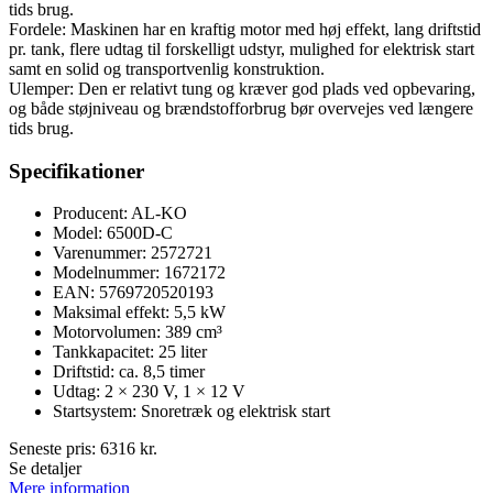
tids brug.
Fordele: Maskinen har en kraftig motor med høj effekt, lang driftstid
pr. tank, flere udtag til forskelligt udstyr, mulighed for elektrisk start
samt en solid og transportvenlig konstruktion.
Ulemper: Den er relativt tung og kræver god plads ved opbevaring,
og både støjniveau og brændstofforbrug bør overvejes ved længere
tids brug.
Specifikationer
Producent: AL-KO
Model: 6500D-C
Varenummer: 2572721
Modelnummer: 1672172
EAN: 5769720520193
Maksimal effekt: 5,5 kW
Motorvolumen: 389 cm³
Tankkapacitet: 25 liter
Driftstid: ca. 8,5 timer
Udtag: 2 × 230 V, 1 × 12 V
Startsystem: Snoretræk og elektrisk start
Seneste pris:
6316
kr.
Se detaljer
Mere information