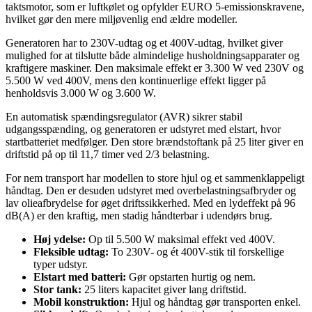
taktsmotor, som er luftkølet og opfylder EURO 5-emissionskravene,
hvilket gør den mere miljøvenlig end ældre modeller.
Generatoren har to 230V-udtag og et 400V-udtag, hvilket giver
mulighed for at tilslutte både almindelige husholdningsapparater og
kraftigere maskiner. Den maksimale effekt er 3.300 W ved 230V og
5.500 W ved 400V, mens den kontinuerlige effekt ligger på
henholdsvis 3.000 W og 3.600 W.
En automatisk spændingsregulator (AVR) sikrer stabil
udgangsspænding, og generatoren er udstyret med elstart, hvor
startbatteriet medfølger. Den store brændstoftank på 25 liter giver en
driftstid på op til 11,7 timer ved 2/3 belastning.
For nem transport har modellen to store hjul og et sammenklappeligt
håndtag. Den er desuden udstyret med overbelastningsafbryder og
lav olieafbrydelse for øget driftssikkerhed. Med en lydeffekt på 96
dB(A) er den kraftig, men stadig håndterbar i udendørs brug.
Høj ydelse:
Op til 5.500 W maksimal effekt ved 400V.
Fleksible udtag:
To 230V- og ét 400V-stik til forskellige
typer udstyr.
Elstart med batteri:
Gør opstarten hurtig og nem.
Stor tank:
25 liters kapacitet giver lang driftstid.
Mobil konstruktion:
Hjul og håndtag gør transporten enkel.