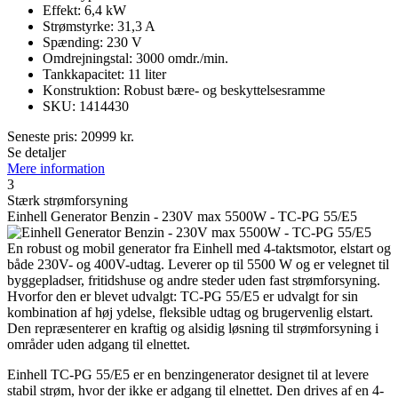
Effekt: 6,4 kW
Strømstyrke: 31,3 A
Spænding: 230 V
Omdrejningstal: 3000 omdr./min.
Tankkapacitet: 11 liter
Konstruktion: Robust bære- og beskyttelsesramme
SKU: 1414430
Seneste pris:
20999
kr.
Se detaljer
Mere information
3
Stærk strømforsyning
Einhell Generator Benzin - 230V max 5500W - TC-PG 55/E5
En robust og mobil generator fra Einhell med 4-taktsmotor, elstart og
både 230V- og 400V-udtag. Leverer op til 5500 W og er velegnet til
byggepladser, fritidshuse og andre steder uden fast strømforsyning.
Hvorfor den er blevet udvalgt: TC-PG 55/E5 er udvalgt for sin
kombination af høj ydelse, fleksible udtag og brugervenlig elstart.
Den repræsenterer en kraftig og alsidig løsning til strømforsyning i
områder uden adgang til elnettet.
Einhell TC-PG 55/E5 er en benzingenerator designet til at levere
stabil strøm, hvor der ikke er adgang til elnettet. Den drives af en 4-