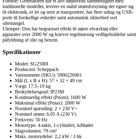
Fordele: Generatoren har et lavt støjniveau sammenlignet med
traditionelle modeller, leverer en stabil strømforsyning der egner sig
til elektronik, er let og nem at transportere, har flere udtag og USB-
porte til forskellige enheder samt automatisk sikkerhed ved
oliemangel.
Ulemper: Den har begrænset effekt til større elværktøj eller
apparater over 2000 W og kræver regelmæssig vedligeholdelse samt
påfyldning af olie og benzin.
Specifikationer
Model: SG2500I
Producent: Scheppach
Varenummer (SKU): 5906226901
Mål (L x B x H): 57 × 32 × 49 cm
Vægt: 17,5–19 kg
Beskyttelsesgrad: IP23M
Kontinuerlig effekt (Pnom): 1600 W
Maksimal effekt (Pmax): 2000 W
Nominel spænding: 2 × 230 V~
Nominel strøm: 6,95 A (230 V)
Frekvens: 50 Hz
Motortype: 4-takts, 1-cylindret, luftkølet
Slagvolumen: 79 cm³
Maks. motorydelse: 2,2 kW / 3 hk