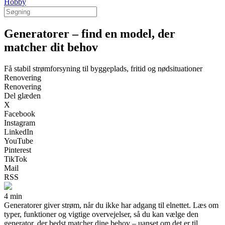
Hobby
Generatorer – find en model, der
matcher dit behov
Få stabil strømforsyning til byggeplads, fritid og nødsituationer
Renovering
Renovering
Del glæden
X
Facebook
Instagram
LinkedIn
YouTube
Pinterest
TikTok
Mail
RSS
4 min
Generatorer giver strøm, når du ikke har adgang til elnettet. Læs om
typer, funktioner og vigtige overvejelser, så du kan vælge den
generator, der bedst matcher dine behov – uanset om det er til