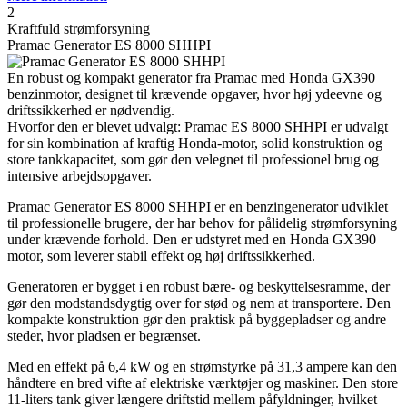
2
Kraftfuld strømforsyning
Pramac Generator ES 8000 SHHPI
En robust og kompakt generator fra Pramac med Honda GX390
benzinmotor, designet til krævende opgaver, hvor høj ydeevne og
driftssikkerhed er nødvendig.
Hvorfor den er blevet udvalgt: Pramac ES 8000 SHHPI er udvalgt
for sin kombination af kraftig Honda-motor, solid konstruktion og
store tankkapacitet, som gør den velegnet til professionel brug og
intensive arbejdsopgaver.
Pramac Generator ES 8000 SHHPI er en benzingenerator udviklet
til professionelle brugere, der har behov for pålidelig strømforsyning
under krævende forhold. Den er udstyret med en Honda GX390
motor, som leverer stabil effekt og høj driftssikkerhed.
Generatoren er bygget i en robust bære- og beskyttelsesramme, der
gør den modstandsdygtig over for stød og nem at transportere. Den
kompakte konstruktion gør den praktisk på byggepladser og andre
steder, hvor pladsen er begrænset.
Med en effekt på 6,4 kW og en strømstyrke på 31,3 ampere kan den
håndtere en bred vifte af elektriske værktøjer og maskiner. Den store
11-liters tank giver længere driftstid mellem påfyldninger, hvilket