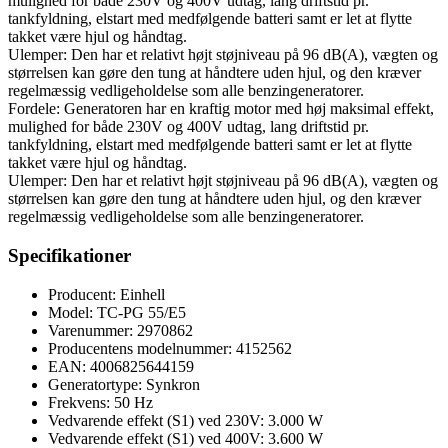
mulighed for både 230V og 400V udtag, lang driftstid pr.
tankfyldning, elstart med medfølgende batteri samt er let at flytte
takket være hjul og håndtag.
Ulemper: Den har et relativt højt støjniveau på 96 dB(A), vægten og
størrelsen kan gøre den tung at håndtere uden hjul, og den kræver
regelmæssig vedligeholdelse som alle benzingeneratorer.
Fordele: Generatoren har en kraftig motor med høj maksimal effekt,
mulighed for både 230V og 400V udtag, lang driftstid pr.
tankfyldning, elstart med medfølgende batteri samt er let at flytte
takket være hjul og håndtag.
Ulemper: Den har et relativt højt støjniveau på 96 dB(A), vægten og
størrelsen kan gøre den tung at håndtere uden hjul, og den kræver
regelmæssig vedligeholdelse som alle benzingeneratorer.
Specifikationer
Producent: Einhell
Model: TC-PG 55/E5
Varenummer: 2970862
Producentens modelnummer: 4152562
EAN: 4006825644159
Generatortype: Synkron
Frekvens: 50 Hz
Vedvarende effekt (S1) ved 230V: 3.000 W
Vedvarende effekt (S1) ved 400V: 3.600 W