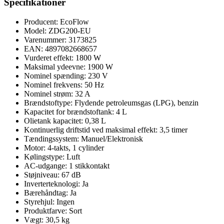
Specifikationer
Producent: EcoFlow
Model: ZDG200-EU
Varenummer: 3173825
EAN: 4897082668657
Vurderet effekt: 1800 W
Maksimal ydeevne: 1900 W
Nominel spænding: 230 V
Nominel frekvens: 50 Hz
Nominel strøm: 32 A
Brændstoftype: Flydende petroleumsgas (LPG), benzin
Kapacitet for brændstoftank: 4 L
Olietank kapacitet: 0,38 L
Kontinuerlig driftstid ved maksimal effekt: 3,5 timer
Tændingssystem: Manuel/Elektronisk
Motor: 4-takts, 1 cylinder
Kølingstype: Luft
AC-udgange: 1 stikkontakt
Støjniveau: 67 dB
Inverterteknologi: Ja
Bærehåndtag: Ja
Styrehjul: Ingen
Produktfarve: Sort
Vægt: 30,5 kg