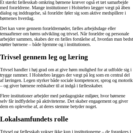
Et stærkt fællesskab omkring børnene kræver også et tæt samarbejde
med forældrene. Mange institutioner i Holstebro lægger vægt på åben
dialog og inddragelse, så forældre føler sig som aktive medspillere i
børnenes hverdag.
Det kan være gennem forældremøder, fælles arbejdsdage eller
temaaftener om børns udvikling og trivsel. Når forældre og personale
arbejder sammen, skabes der en fælles forståelse af, hvordan man bedst
støtter børnene – både hjemme og i institutionen.
Trivsel gennem leg og læring
Trivsel handler i høj grad om at give børn mulighed for at udfolde sig i
trygge rammer. I Holstebro lægges der vægt på leg som en central del
af læringen. Legen styrker både sociale kompetencer, sprog og motorik
– og giver børnene redskaber til at indgå i fællesskaber.
Flere institutioner arbejder med pædagogiske miljøer, hvor børnene
selv får indflydelse på aktiviteterne. Det skaber engagement og giver
dem en oplevelse af, at deres stemme betyder noget.
Lokalsamfundets rolle
Trivsel og fællesskab vokser ikke kun i institutionerne – de forankres i