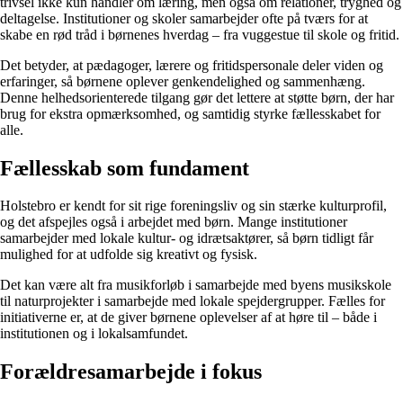
trivsel ikke kun handler om læring, men også om relationer, tryghed og
deltagelse. Institutioner og skoler samarbejder ofte på tværs for at
skabe en rød tråd i børnenes hverdag – fra vuggestue til skole og fritid.
Det betyder, at pædagoger, lærere og fritidspersonale deler viden og
erfaringer, så børnene oplever genkendelighed og sammenhæng.
Denne helhedsorienterede tilgang gør det lettere at støtte børn, der har
brug for ekstra opmærksomhed, og samtidig styrke fællesskabet for
alle.
Fællesskab som fundament
Holstebro er kendt for sit rige foreningsliv og sin stærke kulturprofil,
og det afspejles også i arbejdet med børn. Mange institutioner
samarbejder med lokale kultur- og idrætsaktører, så børn tidligt får
mulighed for at udfolde sig kreativt og fysisk.
Det kan være alt fra musikforløb i samarbejde med byens musikskole
til naturprojekter i samarbejde med lokale spejdergrupper. Fælles for
initiativerne er, at de giver børnene oplevelser af at høre til – både i
institutionen og i lokalsamfundet.
Forældresamarbejde i fokus