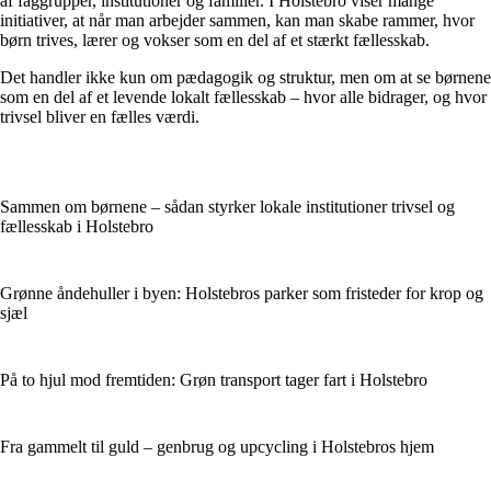
af faggrupper, institutioner og familier. I Holstebro viser mange
initiativer, at når man arbejder sammen, kan man skabe rammer, hvor
børn trives, lærer og vokser som en del af et stærkt fællesskab.
Det handler ikke kun om pædagogik og struktur, men om at se børnene
som en del af et levende lokalt fællesskab – hvor alle bidrager, og hvor
trivsel bliver en fælles værdi.
Sammen om børnene – sådan styrker lokale institutioner trivsel og
fællesskab i Holstebro
Grønne åndehuller i byen: Holstebros parker som fristeder for krop og
sjæl
På to hjul mod fremtiden: Grøn transport tager fart i Holstebro
Fra gammelt til guld – genbrug og upcycling i Holstebros hjem