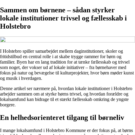
Sammen om børnene – sådan styrker
lokale institutioner trivsel og fællesskab i
Holstebro
I Holstebro spiller samarbejdet mellem daginstitutioner, skoler og
fritidstilbud en central rolle i at skabe trygge rammer for børn og
familier. Byen har en lang tradition for at tænke fællesskab og trivsel
som noget, der vokser ud af lokale initiativer – fra børnehaver med
fokus på natur og bevægelse til kulturprojekter, hvor børn møder kunst
og musik i hverdagen.
Denne artikel ser nærmere på, hvordan lokale institutioner i Holstebro
arbejder sammen om at styrke børns trivsel, og hvordan forældre og
lokalsamfund kan bidrage til et stærkt fællesskab omkring de yngste
borgere.
En helhedsorienteret tilgang til børneliv
I mange lokalsamfund i Holstebro Kommune er der fokus på, at børns